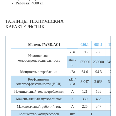
Рабочая:
4000 кг.
ТАБЛИЦЫ ТЕХНИЧЕСКИХ
ХАРАКТЕРИСТИК
Модель TWSD.AC1
056.1
081.1
111.2
кВт
195
286
391
Номинальная
ккал/
холодопроизводительность
170000
250000
34000
ч
Мощность потребления
кВт
64.0
94.3
128.
Коэффициент
кВт/
3.047
3.033
3.05
энергоэффективности (EER)
кВт
Номинальный ток потребления
А
121
165
242
Максимальный пусковой ток
А
330
488
556
Максимальный рабочий ток
А
226
347
452
Количество компрессоров
шт
1