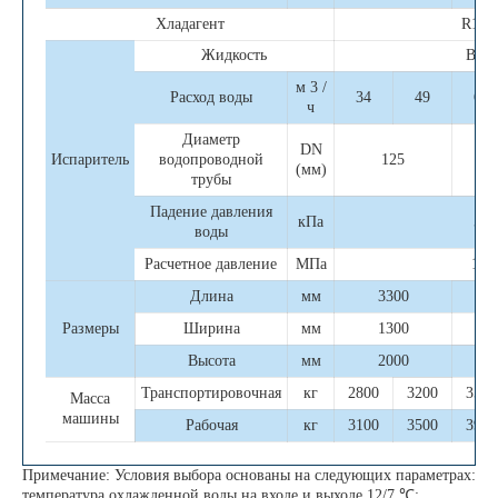
Хладагент
R134
Жидкость
Вода
м 3 /
Расход воды
34
49
67
ч
Диаметр
DN
Испаритель
водопроводной
125
(мм)
трубы
Падение давления
кПа
50
воды
Расчетное давление
МПа
1.0
Длина
мм
3300
Размеры
Ширина
мм
1300
Высота
мм
2000
Транспортировочная
кг
2800
3200
3500
Масса
машины
Рабочая
кг
3100
3500
3900
Примечание: Условия выбора основаны на следующих параметрах:
температура охлажденной воды на входе и выходе 12/7 ℃;