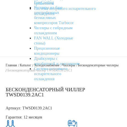
FreeCooling
орошением
Чиллеры на базе
Система непрямого испарительного
центробежных
охлаждения
безмасляных
компрессоров Turbocor
Чиллеры с гибридным
охлаждением
FAN WALL (Холодные
стены)
Прецизионные
кондиционеры
Драйкулеры с
адиабатикой и орошением
Главная
Каталог
Холодоснабжение
Чиллеры
Бесконденсаторные чиллеры
Система непрямого
Бесконденсаторный чиллер TWSD0139.2AC1
испарительного
охлаждения
БЕСКОНДЕНСАТОРНЫЙ ЧИЛЛЕР
TWSD0139.2AC1
Артикул:
TWSD0139.2AC1
Гарантия:
12 месяцев