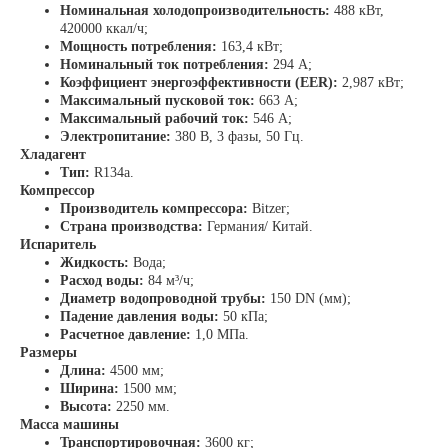
Номинальная холодопроизводительность:
488 кВт,
420000 ккал/ч;
Мощность потребления:
163,4 кВт;
Номинальный ток потребления:
294 А;
Коэффициент энергоэффективности (EER):
2,987 кВт;
Максимальный пусковой ток:
663 А;
Максимальный рабочий ток:
546 А;
Электропитание:
380 В, 3 фазы, 50 Гц.
Хладагент
Тип:
R134a.
Компрессор
Производитель компрессора:
Bitzer;
Страна производства:
Германия/ Китай.
Испаритель
Жидкость:
Вода;
Расход воды:
84 м³/ч;
Диаметр водопроводной трубы:
150 DN (мм);
Падение давления воды:
50 кПа;
Расчетное давление:
1,0 МПа.
Размеры
Длина:
4500 мм;
Ширина:
1500 мм;
Высота:
2250 мм.
Масса машины
Транспортировочная:
3600 кг;