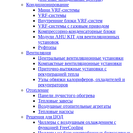
Кондиционирование
Мини VRF-системы
VRF-системы
Внутренние блоки VRF-систем
VRF-системы с газовым приводом
Компрессорно-конденсаторные блоки
Модули AHU KIT для вентиляционных
установок
Руфтопы
Вентиляция
Центральные вентиляционные установки
Компактные вентиляционные установки
Приточно-вытяжные установки с
рекуперацией тепла
Узлы обвязки калориферов, охладителей и
рекуператоров
Отопление
Панели лучистого обогрева
Тепловые завесы
Воздушные отопительные агрегаты
Тепловые насосы
Решения для ЦОД
Чиллеры с воздушным охлаждением с
функцией FreeCooling
Чиллеры на базе центробежных безмасляных