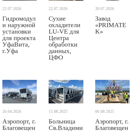
22.07.2026
22.07.2026
20.07.2026
Гидромодул
Сухие
Завод
и наружной
охладители
«PRIMATE
установки
LU-VE для
K»
для проекта
Центра
УфаВита,
обработки
г.Уфа
данных,
ЦФО
26.04.2026
15.08.2025
06.08.2025
Аэропорт, г.
Больница
Аэропорт, г.
Благовещен
Св.Владими
Благовещен