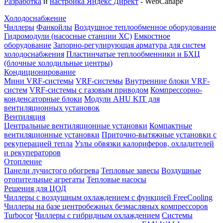
Разработка
и
настройка Яндекс Директ
- WebCanape
Холодоснабжение
Чиллеры
Фанкойлы
Воздушное теплообменное оборудование
Гидромодули (насосные станции ХС)
Емкостное
оборудование
Запорно-регулирующая арматура для систем
холодоснабжения
Пластинчатые теплообменники и БХЦ
(блочные холодильные центры)
Кондиционирование
Мини VRF-системы
VRF-системы
Внутренние блоки VRF-
систем
VRF-системы с газовым приводом
Компрессорно-
конденсаторные блоки
Модули AHU KIT для
вентиляционных установок
Вентиляция
Центральные вентиляционные установки
Компактные
вентиляционные установки
Приточно-вытяжные установки с
рекуперацией тепла
Узлы обвязки калориферов, охладителей
и рекуператоров
Отопление
Панели лучистого обогрева
Тепловые завесы
Воздушные
отопительные агрегаты
Тепловые насосы
Решения для ЦОД
Чиллеры с воздушным охлаждением с функцией FreeCooling
Чиллеры на базе центробежных безмасляных компрессоров
Turbocor
Чиллеры с гибридным охлаждением
Системы