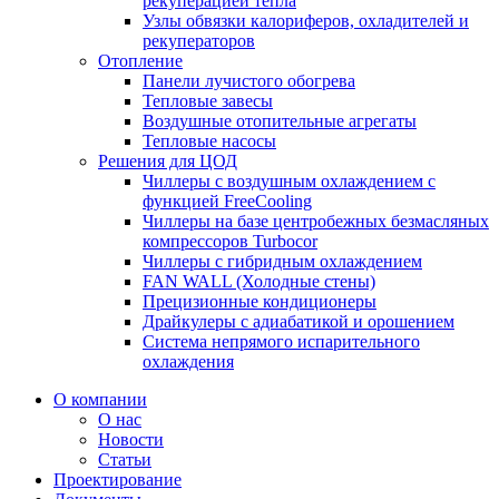
рекуперацией тепла
Узлы обвязки калориферов, охладителей и
рекуператоров
Отопление
Панели лучистого обогрева
Тепловые завесы
Воздушные отопительные агрегаты
Тепловые насосы
Решения для ЦОД
Чиллеры с воздушным охлаждением с
функцией FreeCooling
Чиллеры на базе центробежных безмасляных
компрессоров Turbocor
Чиллеры с гибридным охлаждением
FAN WALL (Холодные стены)
Прецизионные кондиционеры
Драйкулеры с адиабатикой и орошением
Система непрямого испарительного
охлаждения
О компании
О нас
Новости
Статьи
Проектирование