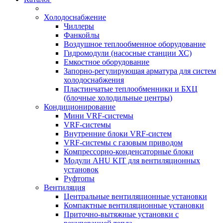
Холодоснабжение
Чиллеры
Фанкойлы
Воздушное теплообменное оборудование
Гидромодули (насосные станции ХС)
Емкостное оборудование
Запорно-регулирующая арматура для систем
холодоснабжения
Пластинчатые теплообменники и БХЦ
(блочные холодильные центры)
Кондиционирование
Мини VRF-системы
VRF-системы
Внутренние блоки VRF-систем
VRF-системы с газовым приводом
Компрессорно-конденсаторные блоки
Модули AHU KIT для вентиляционных
установок
Руфтопы
Вентиляция
Центральные вентиляционные установки
Компактные вентиляционные установки
Приточно-вытяжные установки с