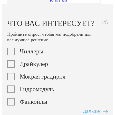
Модули AHU KIT для
вентиляционных
установок
Руфтопы
Вентиляция
ЧТО ВАС ИНТЕРЕСУЕТ?
1/5
Центральные
вентиляционные
установки
Пройдите опрос, чтобы мы подобрали для
Компактные
вас лучшее решение
вентиляционные
установки
Чиллеры
Приточно-вытяжные
установки с рекуперацией
тепла
Драйкулер
Узлы обвязки
калориферов,
охладителей и
Мокрая градирня
рекуператоров
Отопление
Гидромодуль
Панели лучистого
обогрева
Тепловые завесы
Фанкойлы
Воздушные отопительные
агрегаты
Тепловые насосы