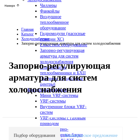
Чиллеры
Фанкойлы
Воздушное
теплообменное
оборудование
Главная
Гидромодули (насосные
Каталог
Холодоснабжение
станции ХС)
Запорно-регулирующая арматура для систем холодоснабжения
Емкостное оборудование
Запорно-регулирующая
арматура для систем
холодоснабжения
Запорно-регулирующая
Пластинчатые
теплообменники и БХЦ
арматура для систем
(блочные холодильные
центры)
холодоснабжения
Кондиционирование
Мини VRF-системы
VRF-системы
Внутренние блоки VRF-
систем
VRF-системы с газовым
приводом
Компрессорно-
конденсаторные блоки
Подбор оборудования
Коммерческое предложение