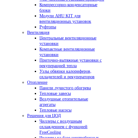
Компрессорно-конденсаторные
блоки
Модули AHU KIT для
вентиляционных установок
Руфтопы
Вентиляция
Центральные вентиляционные
установки
Компактные вентиляционные
установки
Приточно-вытяжные установки с
рекуперацией тепла
Узлы обвязки калориферов,
охладителей и рекуператоров
Отопление
Панели лучистого обогрева
Тепловые завесы
Воздушные отопительные
агрегаты
Тепловые насосы
Решения для ЦОД
Чиллеры с воздушным
охлаждением с функцией
FreeCooling
Чиллеры на базе центробежных