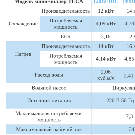
Модель мини-чиллер TECA
120BEDIC
140B
Производительность
12 кВт
14 
Потребляемая
Охлаждение
4,09 кВт
4,73
мощность
EER
3,18
2,
Производительность
14 кВт
16 
Нагрев
Потребляемая
4,14 кВт
4,85
мощность
2,06
Расход воды
2,41
куб.м/ч
Водяной насос
Циркуляц
Источник питания
220 В 50 Гц
Максимальная потребляемая
7,3
мощность
Максимальный рабочий ток
34