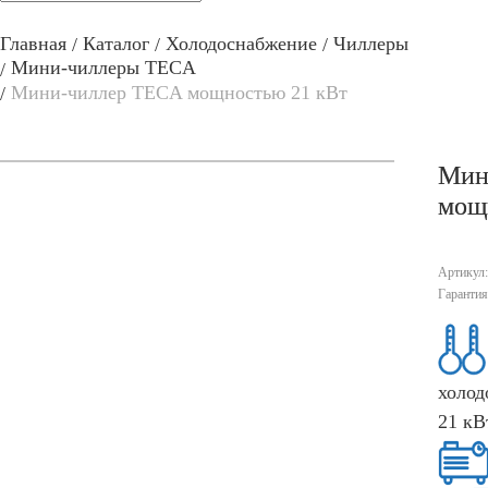
Главная
Каталог
Холодоснабжение
Чиллеры
Мини-чиллеры TECA
Мини-чиллер TECA мощностью 21 кВт
Мин
мощ
Артикул
Гаранти
холод
21 кВ