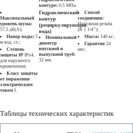
контуре:
0,5 МПа.
Гидравлический
Способ
Максимальный
соединения:
контур
уровень шума:
Наружная резьба
(рециркулирующая
57,5 дБ(А);
(R 1 1/4’’);
вода)
Напор воды:
5
Масса:
140 кг;
Номинальный
м вод. ст.;
диаметр
Гарантия
24
впускной и
Степень
мес.
выпускной труб:
защиты IP
IPx4,
32 мм.
для наружного
применения;
Класс защиты
от поражения
электрическим
током
I.
Таблицы технических характеристик