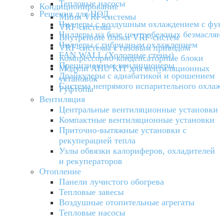
Тепловые насосы
Кондиционирование
Решения для ЦОД
Мини VRF-системы
Чиллеры с воздушным охлаждением с фун
VRF-системы
Чиллеры на базе центробежных безмаслян
Внутренние блоки VRF-систем
Чиллеры с гибридным охлаждением
VRF-системы с газовым приводом
FAN WALL (Холодные стены)
Компрессорно-конденсаторные блоки
Прецизионные кондиционеры
Модули AHU KIT для вентиляционных
Драйкулеры с адиабатикой и орошением
установок
Система непрямого испарительного охла
Руфтопы
Вентиляция
Центральные вентиляционные установки
Компактные вентиляционные установки
Приточно-вытяжные установки с
рекуперацией тепла
Узлы обвязки калориферов, охладителей
и рекуператоров
Отопление
Панели лучистого обогрева
Тепловые завесы
Воздушные отопительные агрегаты
Тепловые насосы