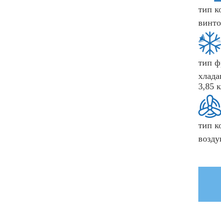
тип к
винт
тип ф
хлада
3,85 к
тип к
возд