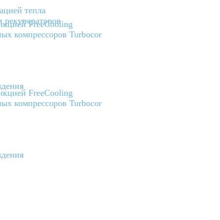
ацией тепла
и рекуператоров
кцией FreeCooling
ых компрессоров Turbocor
ждения
кцией FreeCooling
ых компрессоров Turbocor
ждения