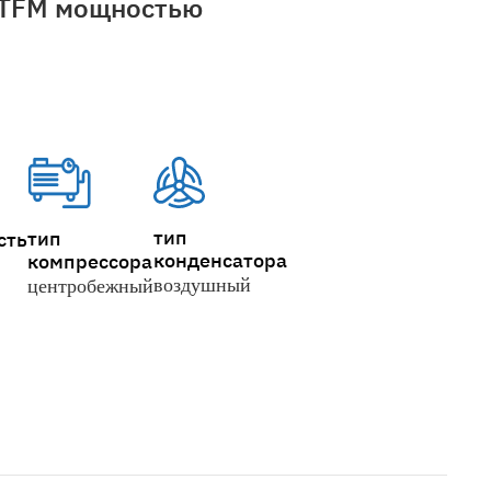
 TFM мощностью
тип
тип
сть
конденсатора
компрессора
воздушный
центробежный