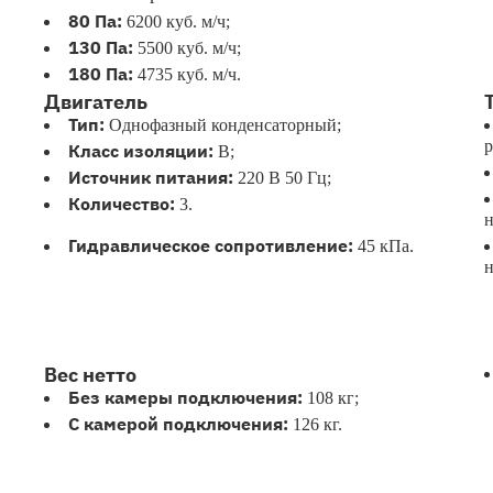
80 Па:
6200 куб. м/ч;
130 Па:
5500 куб. м/ч;
180 Па:
4735 куб. м/ч.
Двигатель
Тип:
Однофазный конденсаторный;
р
Класс изоляции:
B;
Источник питания:
220 В 50 Гц;
Количество:
3.
н
Гидравлическое сопротивление:
45 кПа.
н
Вес нетто
Без камеры подключения:
108 кг;
С камерой подключения:
126 кг.