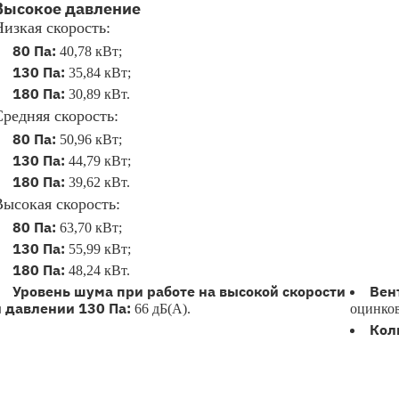
Высокое давление
Низкая скорость:
80 Па:
40,78 кВт;
130 Па:
35,84 кВт;
180 Па:
30,89 кВт.
Средняя скорость:
80 Па:
50,96 кВт;
130 Па:
44,79 кВт;
180 Па:
39,62 кВт.
Высокая скорость:
80 Па:
63,70 кВт;
130 Па:
55,99 кВт;
180 Па:
48,24 кВт.
Уровень шума при работе на высокой скорости
Вен
и давлении 130 Па:
66 дБ(А).
оцинко
Кол