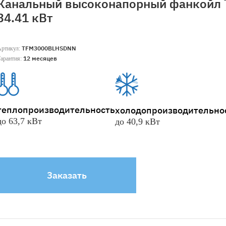
Канальный высоконапорный фанкойл
34.41 кВт
TFM3000BLHSDNN
Артикул:
12 месяцев
арантия:
теплопроизводительность
холодопроизводительно
до 63,7 кВт
до 40,9 кВт
Заказать