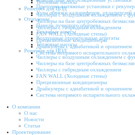
Компактные вентиляционные установки
Тепловые насосы
Приточно-вытяжные установки с рекупер
Решения для ЦОД
Узлы обвязки калориферов, охладителей 
Чиллеры с воздушным охлаждением с фун
Отопление
Чиллеры на базе центробежных безмаслян
Панели лучистого обогрева
Чиллеры с гибридным охлаждением
Тепловые завесы
FAN WALL (Холодные стены)
Воздушные отопительные агрегаты
Прецизионные кондиционеры
Тепловые насосы
Драйкулеры с адиабатикой и орошением
Решения для ЦОД
Система непрямого испарительного охла
Чиллеры с воздушным охлаждением с фун
Чиллеры на базе центробежных безмаслян
Чиллеры с гибридным охлаждением
FAN WALL (Холодные стены)
Прецизионные кондиционеры
Драйкулеры с адиабатикой и орошением
Система непрямого испарительного охла
О компании
О нас
Новости
Статьи
Проектирование