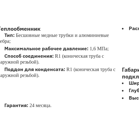
Теплообменник
Рас
Тип:
Бесшовные медные трубки и алюминиевые
ебра;
Максимальное рабочее давление:
1,6 МПа;
Способ соединения:
R1 (коническая труба с
аружной резьбой).
Поддон для конденсата:
Габар
R1 (коническая труба с
аружной резьбой).
подкл
Шир
Глу
Выс
Гарантия:
24 месяца.