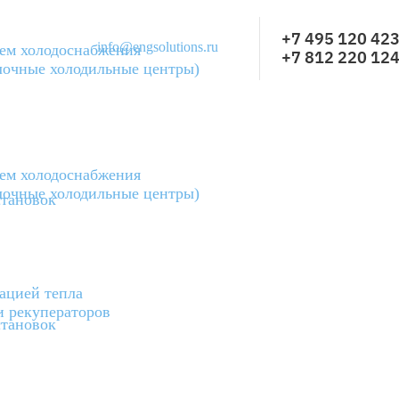
+7 495 120 42
info@engsolutions.ru
тем холодоснабжения
+7 812 220 12
лочные холодильные центры)
тем холодоснабжения
лочные холодильные центры)
тановок
ацией тепла
и рекуператоров
тановок