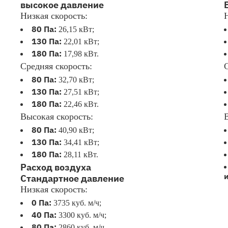
высокое давление
Низкая скорость:
80 Па:
26,15 кВт;
130 Па:
22,01 кВт;
180 Па:
17,98 кВт.
Средняя скорость:
80 Па:
32,70 кВт;
130 Па:
27,51 кВт;
180 Па:
22,46 кВт.
Высокая скорость:
80 Па:
40,90 кВт;
130 Па:
34,41 кВт;
180 Па:
28,11 кВт.
Расход воздуха
Стандартное давление
Низкая скорость:
0 Па:
3735 куб. м/ч;
40 Па:
3300 куб. м/ч;
80 Па:
2860 куб. м/ч.