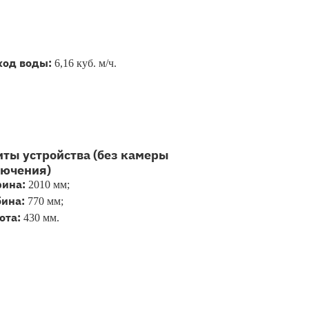
ход воды:
6,16 куб. м/ч.
иты устройства (без камеры
ючения)
ина:
2010 мм;
бина:
770 мм;
ота:
430 мм.