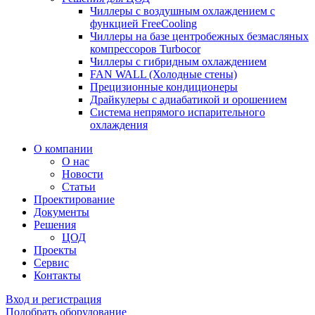
Чиллеры с воздушным охлаждением с
функцией FreeCooling
Чиллеры на базе центробежных безмасляных
компрессоров Turbocor
Чиллеры с гибридным охлаждением
FAN WALL (Холодные стены)
Прецизионные кондиционеры
Драйкулеры с адиабатикой и орошением
Система непрямого испарительного
охлаждения
О компании
О нас
Новости
Статьи
Проектирование
Документы
Решения
ЦОД
Проекты
Сервис
Контакты
Вход и регистрация
Подобрать оборудование