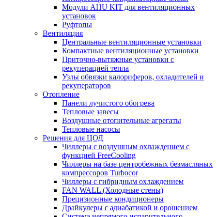
Модули AHU KIT для вентиляционных
установок
Руфтопы
Вентиляция
Центральные вентиляционные установки
Компактные вентиляционные установки
Приточно-вытяжные установки с
рекуперацией тепла
Узлы обвязки калориферов, охладителей и
рекуператоров
Отопление
Панели лучистого обогрева
Тепловые завесы
Воздушные отопительные агрегаты
Тепловые насосы
Решения для ЦОД
Чиллеры с воздушным охлаждением с
функцией FreeCooling
Чиллеры на базе центробежных безмасляных
компрессоров Turbocor
Чиллеры с гибридным охлаждением
FAN WALL (Холодные стены)
Прецизионные кондиционеры
Драйкулеры с адиабатикой и орошением
Система непрямого испарительного