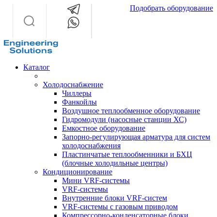
Подобрать оборудование
2
2
Каталог
Холодоснабжение
Чиллеры
Фанкойлы
Воздушное теплообменное оборудование
Гидромодули (насосные станции ХС)
Емкостное оборудование
Запорно-регулирующая арматура для систем
холодоснабжения
Пластинчатые теплообменники и БХЦ
(блочные холодильные центры)
Кондиционирование
Мини VRF-системы
VRF-системы
Внутренние блоки VRF-систем
VRF-системы с газовым приводом
Компрессорно-конденсаторные блоки