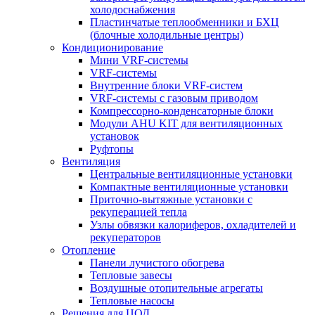
холодоснабжения
Пластинчатые теплообменники и БХЦ
(блочные холодильные центры)
Кондиционирование
Мини VRF-системы
VRF-системы
Внутренние блоки VRF-систем
VRF-системы с газовым приводом
Компрессорно-конденсаторные блоки
Модули AHU KIT для вентиляционных
установок
Руфтопы
Вентиляция
Центральные вентиляционные установки
Компактные вентиляционные установки
Приточно-вытяжные установки с
рекуперацией тепла
Узлы обвязки калориферов, охладителей и
рекуператоров
Отопление
Панели лучистого обогрева
Тепловые завесы
Воздушные отопительные агрегаты
Тепловые насосы
Решения для ЦОД