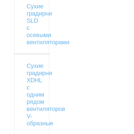
Сухие
градирни
SLD
с
осевыми
вентиляторами
Сухие
градирни
XDHL
с
одним
рядом
вентиляторов
V-
образные