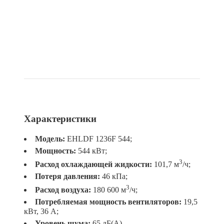
Характеристики
Модель:
EHLDF 1236F 544;
Мощность:
544 кВт;
3
Расход охлаждающей жидкости:
101,7 м
/ч;
Потеря давления:
46 кПа;
3
Расход воздуха:
180 600 м
/ч;
Потребляемая мощность вентиляторов
:
19,5
кВт, 36 А;
Уровень шума:
65 дБ(А).