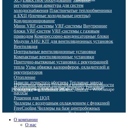
ХС)
Емкостное оборудование
Запорно-
регулирующая арматура для систем
холодоснабжения
Пластинчатые теплообменники
и БХЦ (блочные холодильные центры)
Кондиционирование
Мини VRF-системы
VRF-системы
Внутренние
блоки VRF-систем
VRF-системы с газовым
приводом
Компрессорно-конденсаторные блоки
Модули AHU KIT для вентиляционных установок
Вентиляция
Центральные вентиляционные установки
Компактные вентиляционные установки
Приточно-вытяжные установки с рекуперацией
тепла
Узлы обвязки калориферов, охладителей и
рекуператоров
Отопление
Панели лучистого обогрева
Тепловые завесы
Публичная оферта
Политика конфиденциальности
Воздушные отопительные агрегаты
Тепловые
Разработка
© Engineering Solutions 2026
и
настройка Яндекс Директ
- WebCanape
насосы
Решения для ЦОД
Чиллеры с воздушным охлаждением с функцией
FreeCooling
Чиллеры на базе центробежных
безмасляных компрессоров Turbocor
Чиллеры с
гибридным охлаждением
Системы непрямого
О компании
испарительного охлаждения
FAN WALL
О нас