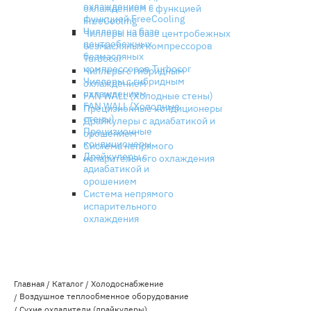
охлаждением с
охлаждением с функцией
функцией FreeCooling
FreeCooling
Чиллеры на базе
Чиллеры на базе центробежных
центробежных
безмасляных компрессоров
безмасляных
Turbocor
компрессоров Turbocor
Чиллеры с гибридным
Чиллеры с гибридным
охлаждением
охлаждением
FAN WALL (Холодные стены)
FAN WALL (Холодные
Прецизионные кондиционеры
стены)
Драйкулеры с адиабатикой и
Прецизионные
орошением
кондиционеры
Система непрямого
Драйкулеры с
испарительного охлаждения
адиабатикой и
орошением
Система непрямого
испарительного
охлаждения
Главная
Каталог
Холодоснабжение
Воздушное теплообменное оборудование
Сухие охладители (драйкулеры)