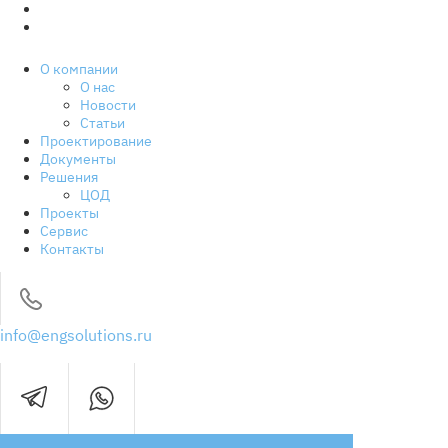
Сервис
Контакты
Разработка
и
настройка Яндекс Директ
- WebCanape
О компании
О нас
Новости
Статьи
Проектирование
Документы
Решения
ЦОД
Проекты
Сервис
Контакты
info@engsolutions.ru