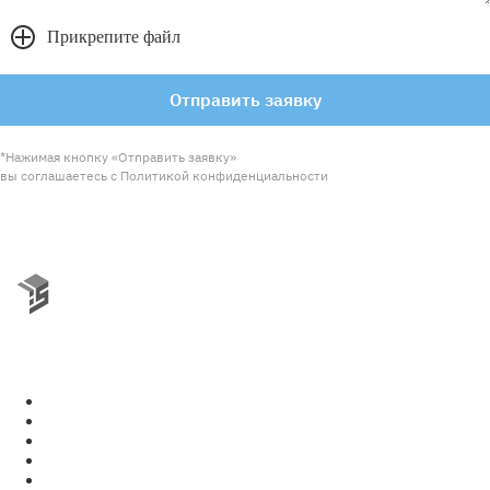
Прикрепите файл
Отправить заявку
*Нажимая кнопку «Отправить заявку»
вы соглашаетесь с Политикой конфиденциальности
© Engineering Solutions 2026
+7 495 120 4232
+7 812 220 1242
info@engsolutions.ru
Публичная оферта
Политика конфиденциальности
О компании
Проектирование
Документы
Решения
Проекты