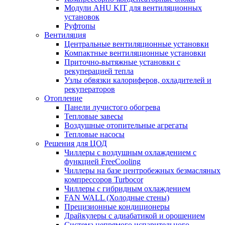
Модули AHU KIT для вентиляционных
установок
Руфтопы
Вентиляция
Центральные вентиляционные установки
Компактные вентиляционные установки
Приточно-вытяжные установки с
рекуперацией тепла
Узлы обвязки калориферов, охладителей и
рекуператоров
Отопление
Панели лучистого обогрева
Тепловые завесы
Воздушные отопительные агрегаты
Тепловые насосы
Решения для ЦОД
Чиллеры с воздушным охлаждением с
функцией FreeCooling
Чиллеры на базе центробежных безмасляных
компрессоров Turbocor
Чиллеры с гибридным охлаждением
FAN WALL (Холодные стены)
Прецизионные кондиционеры
Драйкулеры с адиабатикой и орошением
Система непрямого испарительного