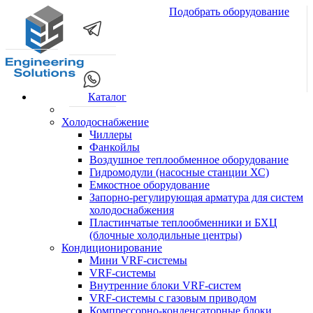
Подобрать оборудование
2
2
Каталог
Холодоснабжение
Чиллеры
Фанкойлы
Воздушное теплообменное оборудование
Гидромодули (насосные станции ХС)
Емкостное оборудование
Запорно-регулирующая арматура для систем
холодоснабжения
Пластинчатые теплообменники и БХЦ
(блочные холодильные центры)
Кондиционирование
Мини VRF-системы
VRF-системы
Внутренние блоки VRF-систем
VRF-системы с газовым приводом
Компрессорно-конденсаторные блоки