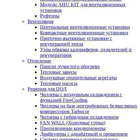
Модули AHU KIT для вентиляционных
установок
Руфтопы
Вентиляция
Центральные вентиляционные установки
Компактные вентиляционные установки
Приточно-вытяжные установки с
рекуперацией тепла
Узлы обвязки калориферов, охладителей и
рекуператоров
Отопление
Панели лучистого обогрева
Тепловые завесы
Воздушные отопительные агрегаты
Тепловые насосы
Решения для ЦОД
Чиллеры с воздушным охлаждением с
функцией FreeCooling
Чиллеры на базе центробежных безмасляных
компрессоров Turbocor
Чиллеры с гибридным охлаждением
FAN WALL (Холодные стены)
Прецизионные кондиционеры
Драйкулеры с адиабатикой и орошением
Система непрямого испарительного