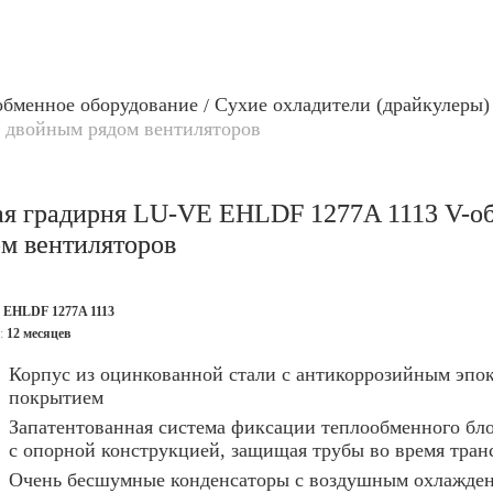
обменное оборудование
Сухие охладители (драйкулеры)
с двойным рядом вентиляторов
ая градирня LU-VE EHLDF 1277A 1113 V-об
м вентиляторов
:
EHLDF 1277A 1113
я:
12 месяцев
Корпус из оцинкованной стали с антикоррозийным эп
покрытием
Запатентованная система фиксации теплообменного бло
с опорной конструкцией, защищая трубы во время тран
Очень бесшумные конденсаторы с воздушным охлажден