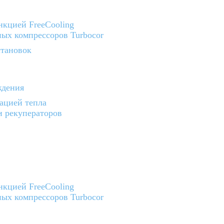
кцией FreeCooling
ых компрессоров Turbocor
тановок
ждения
ацией тепла
и рекуператоров
кцией FreeCooling
ых компрессоров Turbocor