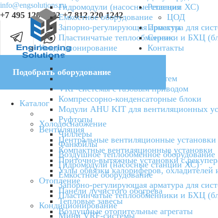
info@engsolutions.ru
Гидромодули (насосные станции ХС)
Решения
+7 495 120 4232
+7 812 220 1242
Емкостное оборудование
ЦОД
Запорно-регулирующая арматура для сис
Проекты
Пластинчатые теплообменники и БХЦ (б
Сервис
Кондиционирование
Контакты
Мини VRF-системы
VRF-системы
Подобрать оборудование
Внутренние блоки VRF-систем
VRF-системы с газовым приводом
Компрессорно-конденсаторные блоки
Каталог
Модули AHU KIT для вентиляционных ус
Руфтопы
Холодоснабжение
Вентиляция
Чиллеры
Центральные вентиляционные установки
Фанкойлы
Компактные вентиляционные установки
Воздушное теплообменное оборудование
Приточно-вытяжные установки с рекупер
Гидромодули (насосные станции ХС)
Узлы обвязки калориферов, охладителей 
Емкостное оборудование
Отопление
Запорно-регулирующая арматура для сис
Панели лучистого обогрева
Пластинчатые теплообменники и БХЦ (б
Тепловые завесы
Кондиционирование
Воздушные отопительные агрегаты
Мини VRF-системы