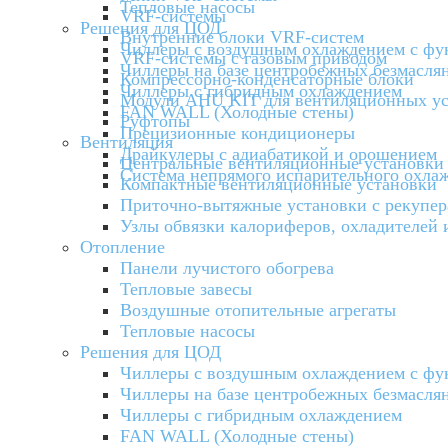
Тепловые насосы
VRF-системы
Решения для ЦОД
Внутренние блоки VRF-систем
Чиллеры с воздушным охлаждением с фун
VRF-системы с газовым приводом
Чиллеры на базе центробежных безмаслян
Компрессорно-конденсаторные блоки
Чиллеры с гибридным охлаждением
Модули AHU KIT для вентиляционных ус
FAN WALL (Холодные стены)
Руфтопы
Прецизионные кондиционеры
Вентиляция
Драйкулеры с адиабатикой и орошением
Центральные вентиляционные установки
Система непрямого испарительного охла
Компактные вентиляционные установки
Приточно-вытяжные установки с рекупер
Узлы обвязки калориферов, охладителей 
Отопление
Панели лучистого обогрева
Тепловые завесы
Воздушные отопительные агрегаты
Тепловые насосы
Решения для ЦОД
Чиллеры с воздушным охлаждением с фун
Чиллеры на базе центробежных безмаслян
Чиллеры с гибридным охлаждением
FAN WALL (Холодные стены)