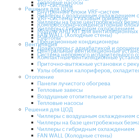
Тепловые насосы
VRF-системы
Решения для ЦОД
Внутренние блоки VRF-систем
Чиллеры с воздушным охлаждением с
VRF-системы с газовым приводом
Чиллеры на базе центробежных безма
Компрессорно-конденсаторные блок
Чиллеры с гибридным охлаждением
Модули AHU KIT для вентиляционных
FAN WALL (Холодные стены)
Руфтопы
Прецизионные кондиционеры
Вентиляция
Драйкулеры с адиабатикой и орошен
Центральные вентиляционные устан
Система непрямого испарительного 
Компактные вентиляционные устано
Приточно-вытяжные установки с рек
Узлы обвязки калориферов, охладите
Отопление
Панели лучистого обогрева
Тепловые завесы
Воздушные отопительные агрегаты
Тепловые насосы
Решения для ЦОД
Чиллеры с воздушным охлаждением с
Чиллеры на базе центробежных безма
Чиллеры с гибридным охлаждением
FAN WALL (Холодные стены)