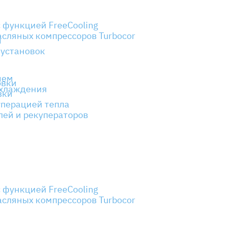
 функцией FreeCooling
сляных компрессоров Turbocor
и
 установок
ием
овки
охлаждения
вки
уперацией тепла
лей и рекуператоров
 функцией FreeCooling
сляных компрессоров Turbocor