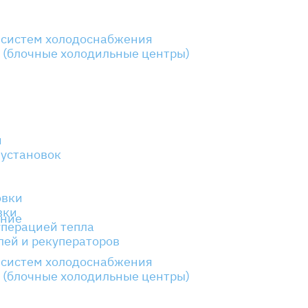
 систем холодоснабжения
 (блочные холодильные центры)
и
 установок
овки
вки
ание
уперацией тепла
лей и рекуператоров
 систем холодоснабжения
 (блочные холодильные центры)