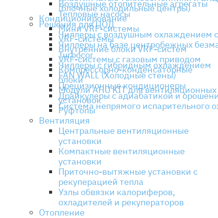
Воздушные отопительные агрегаты
(блочные холодильные центры)
Тепловые насосы
Кондиционирование
Решения для ЦОД
Мини VRF-системы
Чиллеры с воздушным охлаждением с
VRF-системы
Чиллеры на базе центробежных безм
Внутренние блоки VRF-систем
Turbocor
VRF-системы с газовым приводом
Чиллеры с гибридным охлаждением
Компрессорно-конденсаторные
FAN WALL (Холодные стены)
блоки
Прецизионные кондиционеры
Модули AHU KIT для вентиляционных
Драйкулеры с адиабатикой и орошен
установок
Система непрямого испарительного 
Руфтопы
Вентиляция
Центральные вентиляционные
установки
Компактные вентиляционные
установки
Приточно-вытяжные установки с
рекуперацией тепла
Узлы обвязки калориферов,
охладителей и рекуператоров
Отопление