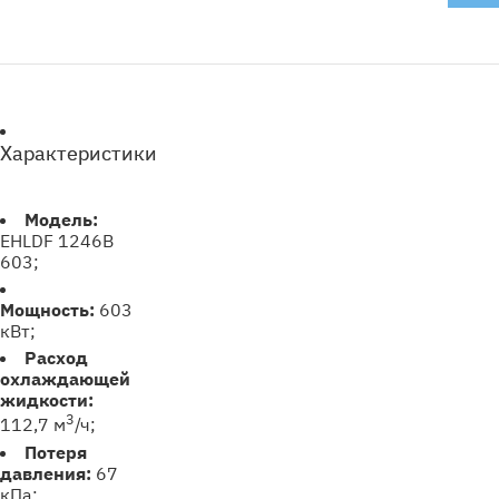
Характеристики
Модель:
EHLDF 1246B
603;
Мощность:
603
кВт;
Расход
охлаждающей
жидкости:
3
112,7 м
/ч;
Потеря
давления:
67
кПа;