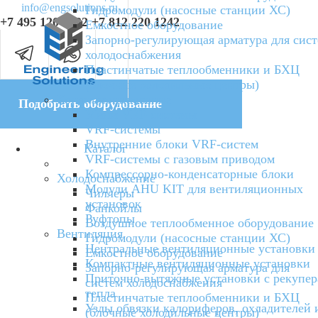
info@engsolutions.ru
Гидромодули (насосные станции ХС)
+7 495 120 4232
+7 812 220 1242
Емкостное оборудование
Запорно-регулирующая арматура для сис
холодоснабжения
Пластинчатые теплообменники и БХЦ
(блочные холодильные центры)
Кондиционирование
Подобрать оборудование
Мини VRF-системы
VRF-системы
Внутренние блоки VRF-систем
Каталог
VRF-системы с газовым приводом
Компрессорно-конденсаторные блоки
Холодоснабжение
Модули AHU KIT для вентиляционных
Чиллеры
установок
Фанкойлы
Руфтопы
Воздушное теплообменное оборудование
Вентиляция
Гидромодули (насосные станции ХС)
Центральные вентиляционные установки
Емкостное оборудование
Компактные вентиляционные установки
Запорно-регулирующая арматура для
Приточно-вытяжные установки с рекупе
систем холодоснабжения
тепла
Пластинчатые теплообменники и БХЦ
Узлы обвязки калориферов, охладителей 
(блочные холодильные центры)