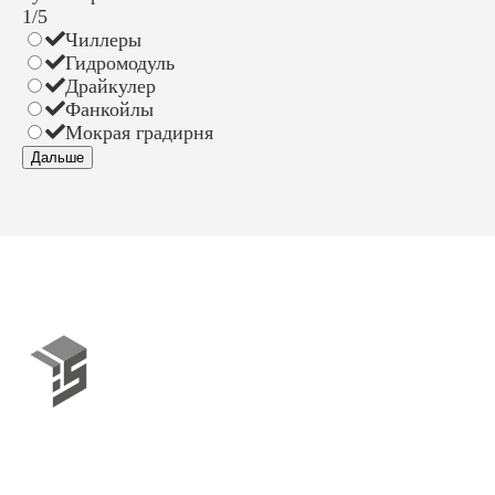
1/5
Чиллеры
Гидромодуль
Драйкулер
Фанкойлы
Мокрая градирня
© Engineering Solutions 2026
+7 495 120 4232
+7 812 220 1242
info@engsolutions.ru
Публичная оферта
Политика конфиденциальности