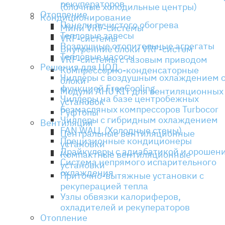
рекуператоров
(блочные холодильные центры)
Отопление
Кондиционирование
Панели лучистого обогрева
Мини VRF-системы
Тепловые завесы
VRF-системы
Воздушные отопительные агрегаты
Внутренние блоки VRF-систем
Тепловые насосы
VRF-системы с газовым приводом
Решения для ЦОД
Компрессорно-конденсаторные
Чиллеры с воздушным охлаждением 
блоки
функцией FreeCooling
Модули AHU KIT для вентиляционных
Чиллеры на базе центробежных
установок
безмасляных компрессоров Turbocor
Руфтопы
Чиллеры с гибридным охлаждением
Вентиляция
FAN WALL (Холодные стены)
Центральные вентиляционные
Прецизионные кондиционеры
установки
Драйкулеры с адиабатикой и орошен
Компактные вентиляционные
Система непрямого испарительного
установки
охлаждения
Приточно-вытяжные установки с
рекуперацией тепла
Узлы обвязки калориферов,
охладителей и рекуператоров
Отопление