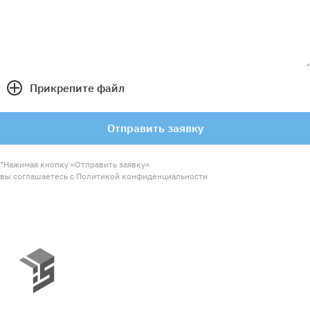
Прикрепите файл
Отправить заявку
*Нажимая кнопку «Отправить заявку»
вы соглашаетесь с Политикой конфиденциальности
© Engineering Solutions 2026
+7 495 120 4232
+7 812 220 1242
info@engsolutions.ru