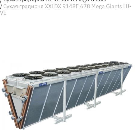
Сухая градирня XXLDX 9148E 678 Mega Giants LU-
VE