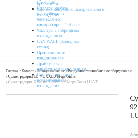
FreeCooling
орошением
Чиллеры на базе
Система непрямого испарительного
центробежных
охлаждения
безмасляных
компрессоров Turbocor
Чиллеры с гибридным
охлаждением
FAN WALL (Холодные
стены)
Прецизионные
кондиционеры
Драйкулеры с
адиабатикой и орошением
Главная
Каталог
Холодоснабжение
Воздушное теплообменное оборудование
Система непрямого
Сухие градирни LU-VE XXLD Mega Giants
испарительного
Сухая градирня XXLDN 9226N 1696 Mega Giants LU-VE
охлаждения
Су
92
L
Арти